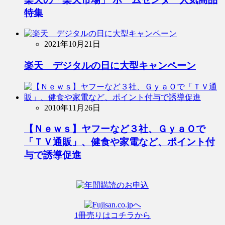
特集
2021年10月21日
楽天 デジタルの日に大型キャンペーン
2010年11月26日
【Ｎｅｗｓ】ヤフーなど３社、ＧｙａＯで
「ＴＶ通販」、健食や家電など、ポイント付
与で誘導促進
1冊売りはコチラから