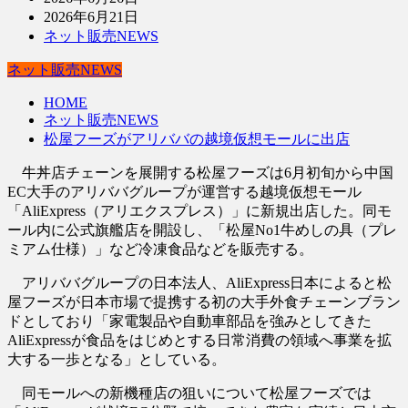
2026年6月21日
ネット販売NEWS
ネット販売NEWS
HOME
ネット販売NEWS
松屋フーズがアリババの越境仮想モールに出店
牛丼店チェーンを展開する松屋フーズは6月初旬から中国
EC大手のアリババグループが運営する越境仮想モール
「AliExpress（アリエクスプレス）」に新規出店した。同モ
ール内に公式旗艦店を開設し、「松屋No1牛めしの具（プレ
ミアム仕様）」など冷凍食品などを販売する。
アリババグループの日本法人、AliExpress日本によると松
屋フーズが日本市場で提携する初の大手外食チェーンブラン
ドとしており「家電製品や自動車部品を強みとしてきた
AliExpressが食品をはじめとする日常消費の領域へ事業を拡
大する一歩となる」としている。
同モールへの新機種店の狙いについて松屋フーズでは