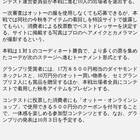
ンテスト運営委員会が本戦に進む10人の出場者を選出する。
一次審査はオットーの服を使用しなくても応募できるが、本
戦では同社の今秋冬アイテムの着回しを特設サイトで披露し
てもらい、消費者による投票数でベストドレッサーを決定す
る。サイトに掲載する写真はプロのヘアメイクとカメラマン
が撮影するという。
本戦は１対１のコーディネート勝負で、より多くの票を集め
たコーデが次のステージへ進むトーナメント形式とする。
グランプリ受賞者には、17万８５００円相当のダイヤモンド
ネックレスと、10万円分のオットー買い物券を、セミグラン
プリ２人にも賞品を贈呈するほか、本戦出場者全員にコンテ
ストで着用した秋冬アイテムをプレゼントする。
コンテストに投票した消費者にも「オットー・オンラインシ
ョップ」で使用できる５００円分のクーポンを付与すること
で、一体感を楽しめる参加型コンテンツとする。なお、グラ
ンプリの発表は10月３日を予定する。