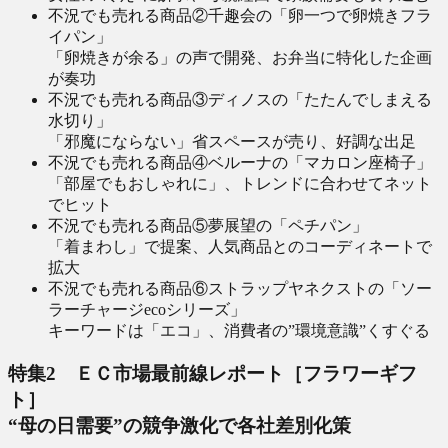
不況でも売れる商品②千趣会の「卵一つで卵焼きフラ
イパン」
「卵焼きが余る」の声で開発、お弁当に特化した企画
が奏功
不況でも売れる商品③ディノスの「たたんでしまえる
水切り」
「邪魔にならない」省スペースが売り、好調な出足
不況でも売れる商品④ベルーナの「マカロン座椅子」
「部屋でもおしゃれに」、トレンドに合わせてネット
でヒット
不況でも売れる商品⑤夢展望の「ペチパン」
「着まわし」で提案、人気商品とのコーディネートで
拡大
不況でも売れる商品⑥ストラップヤネクストの「ソー
ラーチャージecoシリーズ」
キーワードは「エコ」、消費者の”環境意識”くすぐる
特集2 ＥＣ市場最前線レポート［フラワーギフ
ト］
“母の日需要”の競争激化で各社差別化策