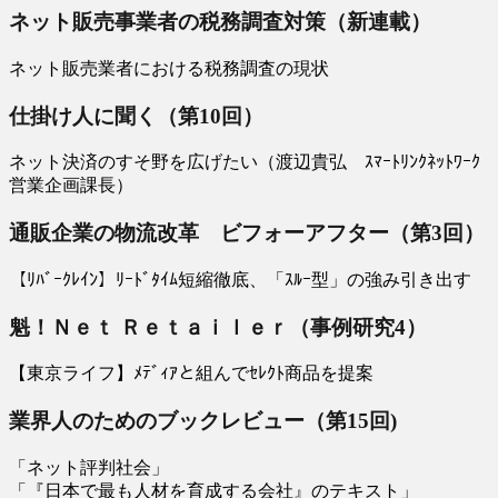
ネット販売事業者の税務調査対策（新連載）
ネット販売業者における税務調査の現状
仕掛け人に聞く（第10回）
ネット決済のすそ野を広げたい（渡辺貴弘 ｽﾏｰﾄﾘﾝｸﾈｯﾄﾜｰｸ
営業企画課長）
通販企業の物流改革 ビフォーアフター（第3回）
【ﾘﾊﾞｰｸﾚｲﾝ】ﾘｰﾄﾞﾀｲﾑ短縮徹底、「ｽﾙｰ型」の強み引き出す
魁！Ｎｅｔ Ｒｅｔａｉｌｅｒ（事例研究4）
【東京ライフ】ﾒﾃﾞｨｱと組んでｾﾚｸﾄ商品を提案
業界人のためのブックレビュー（第15回)
「ネット評判社会」
「『日本で最も人材を育成する会社』のテキスト」