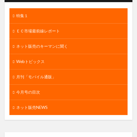
特集１
ＥＣ市場最前線レポート
ネット販売のキーマンに聞く
Webトピックス
月刊「モバイル通販」
今月号の目次
ネット販売NEWS