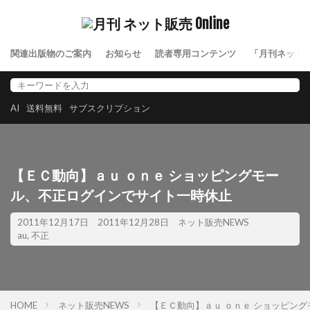
関連出版物のご案内
お知らせ
読者専用コンテンツ
「月刊ネット
AI
送料無料
サブスクリプション
【ＥＣ動向】ａｕ ｏｎｅ ショッピングモー
ル、不正ログインでサイト一時休止
2011年12月17日
2011年12月28日
ネット販売NEWS
au
,
不正
HOME
ネット販売NEWS
【ＥＣ動向】ａｕ ｏｎｅ ショッピン