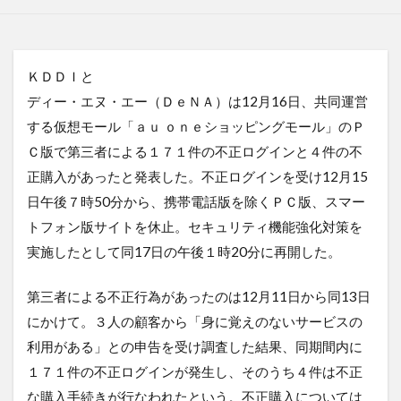
ＫＤＤＩと
ディー・エヌ・エー（ＤｅＮＡ）は12月16日、共同運営
する仮想モール「ａｕ ｏｎｅショッピングモール」のＰ
Ｃ版で第三者による１７１件の不正ログインと４件の不
正購入があったと発表した。不正ログインを受け12月15
日午後７時50分から、携帯電話版を除くＰＣ版、スマー
トフォン版サイトを休止。セキュリティ機能強化対策を
実施したとして同17日の午後１時20分に再開した。
第三者による不正行為があったのは12月11日から同13日
にかけて。３人の顧客から「身に覚えのないサービスの
利用がある」との申告を受け調査した結果、同期間内に
１７１件の不正ログインが発生し、そのうち４件は不正
な購入手続きが行なわれたという。不正購入については