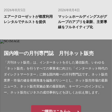
2026年8月5日
2026年8月4日
エアークローゼットが都度利用
マッシュホールディングスがグ
レンタルでチルストを提供
ループのアプリを刷新、主要導
線をフルネイティブ化
国内唯一の月刊専門誌 月刊ネット販売
「月刊ネット販売」は、インターネットを介した通信販売、いわゆる
「ネット販売」を行うすべての事業者に向けた「インターネット時代の
ダイレクトマーケター」に贈る国内唯一の月刊専門誌です。ネット販売
業界・市場の健全発展推進を編集ポリシーとし、ネット販売市場の最新
ニュース、ネット販売実施企業の最新動向、キーマンへのインタビュ
ー、ネット販売ビジネスの成功事例などを詳しくお伝え致します。
ご購読はこちらへ