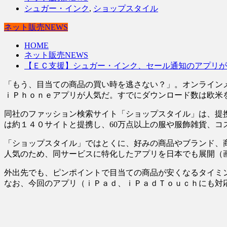
シュガー・インク
,
ショップスタイル
ネット販売NEWS
HOME
ネット販売NEWS
【ＥＣ支援】シュガー・インク、セール通知のアプリが
「もう、目当ての商品の買い時を逃さない？」。オンライン
ｉＰｈｏｎｅアプリが人気だ。すでにダウンロード数は欧米
同社のファッション検索サイト「ショップスタイル」は、提
は約１４０サイトと提携し、60万点以上の服や服飾雑貨、コ
「ショップスタイル」ではとくに、好みの商品やブランド、
人気のため、同サービスに特化したアプリを日本でも展開（
外出先でも、ピンポイントで目当ての商品が安くなるタイミ
なお、今回のアプリ（ｉＰａｄ、ｉＰａｄＴｏｕｃｈにも対