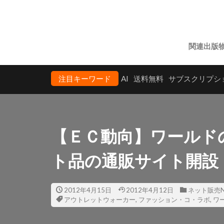
関連出版
注目キーワード
AI
送料無料
サブスクリプシ
【ＥＣ動向】ワールド
ト品の通販サイト開設
2012年4月15日
2012年4月12日
ネット販売N
アウトレットウォーカー
,
ファッション・コ・ラボ
,
ワ