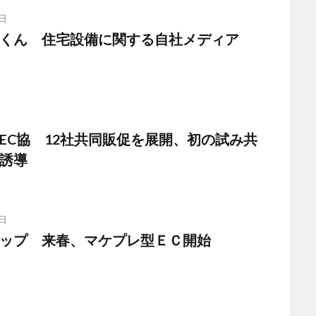
日
くん 住宅設備に関する自社メディア
日
EC協 12社共同販促を展開、初の試み共
誘導
日
ップ 来春、マケプレ型ＥＣ開始