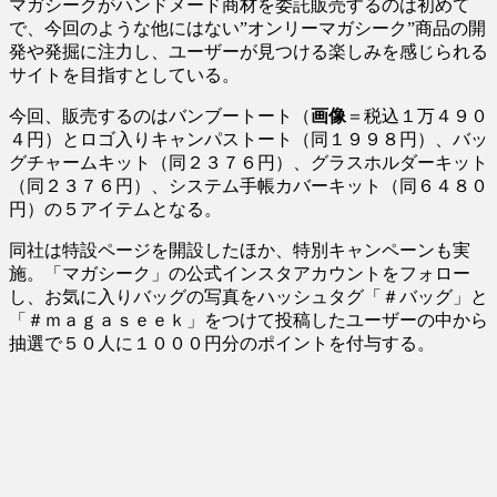
マガシークがハンドメード商材を委託販売するのは初めて
で、今回のような他にはない”オンリーマガシーク”商品の開
発や発掘に注力し、ユーザーが見つける楽しみを感じられる
サイトを目指すとしている。
今回、販売するのはバンブートート（
画像
＝税込１万４９０
４円）とロゴ入りキャンパストート（同１９９８円）、バッ
グチャームキット（同２３７６円）、グラスホルダーキット
（同２３７６円）、システム手帳カバーキット（同６４８０
円）の５アイテムとなる。
同社は特設ページを開設したほか、特別キャンペーンも実
施。「マガシーク」の公式インスタアカウントをフォロー
し、お気に入りバッグの写真をハッシュタグ「＃バッグ」と
「＃ｍａｇａｓｅｅｋ」をつけて投稿したユーザーの中から
抽選で５０人に１０００円分のポイントを付与する。