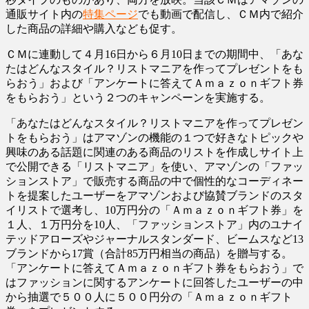
通販サイト内の
特集ページ
でも動画で配信し、ＣＭ内で紹介
した商品の詳細や購入なども促す。
ＣＭに連動して４月16日から６月10日までの期間中、「あな
たはどんなスタイル？リストマニアを作ってプレゼントをも
らおう」および「アンケートに答えてＡｍａｚｏｎギフト券
をもらおう」という２つのキャンペーンを実施する。
「あなたはどんなスタイル？リストマニアを作ってプレゼン
トをもらおう」はアマゾンの機能の１つで好きなトピックや
興味のある話題に関連のある商品のリストを作成しサイト上
で公開できる「リストマニア」を使い、アマゾンの「ファッ
ションストア」で販売する商品の中で個性的なコーディネー
トを提案したユーザーをアマゾンおよび協賛ブランドのスタ
イリストで選考し、10万円分の「Ａｍａｚｏｎギフト券」を
１人、１万円分を10人、「ファッションストア」内のユナイ
テッドアローズやジャーナルスタンダード、ビームスなど13
ブランドから17賞（合計85万円相当の商品）を贈与する。
「アンケートに答えてＡｍａｚｏｎギフト券をもらおう」で
はファッションに関するアンケートに回答したユーザーの中
から抽選で５００人に５００円分の「Ａｍａｚｏｎギフト