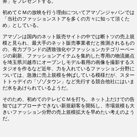
券」をプレゼントする。
初めてＣＭの放映を行う理由についてアマゾンジャパンでは
「当社のファッションストアを多くの方々に知って頂くた
め」としている。
アマゾンは国内のネット販売サイトの中では断トツの売上規
模と見られ、最大手のネット販売事業者だと推測されるもの
の、有力ブランドの誘致強化やファッションカテゴリーペー
ジの刷新、ファッションアイテムを集約した専用の物流拠点
を埼玉県川越市にオープンしモデル着用の画像を撮影するス
タジオを作るなど近年、力を入れているファッション分野に
ついては、急激に売上規模を伸ばしている模様だが、スター
トトゥデイの「ゾゾタウン」など先行する競合他社にはいま
だ水をあけられているようだ。
そのため、初めてのテレビＣＭを打ち、ネット上だけでの告
知ではアプローチできない新規顧客を開拓し、市場規模も大
きいファッション分野の売上規模拡大を早めたい考えのよう
だ。