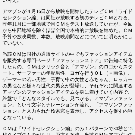
い考え。
アマゾンが４月16日から放映を開始したテレビＣＭ「ワイド
セレクション編」は同社が放映する初のテレビＣＭとなる。
昨年11月に一部地域で同ＣＭをテスト放送していたが、今回
から中部地域を除くほぼ全国で本格的に放映を始めた。ＣＭ
予算や放映局数、本数、放映期間などについては明らかにし
ていない。
当該ＣＭは同社の通販サイトの中でもファッションアイテム
を販売する専門ページ「ファッションストア」の告知に特化
したもの。ＣＭはクリック音と「アマゾン」のロゴからスタ
ート。サーファーの年配男性、ヨガを行うＯＬ（＝画像）、
ゲーマーの若い男性、子育て中の女性と赤ちゃん、ロッカー
の男性など様々な世代の男女が登場し、それぞれに関連する
アマゾンのファッションアイテムを身に着けていく内容で、
終盤で「どんなスタイルでも、見つかる。アマゾンファッシ
ョン」という文字とナレーションが流れ、「アマゾンファッ
ション」と入力された検索窓を表示し、アクセスを促す内容
となっている。
ＣＭは「ワイドセレクション編」のみ１パターンで30秒と15
秒タイプのものがあり、両方を放映。当該ＣＭはアマゾンの