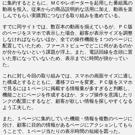
に集約するとともに、ＭＣやレポーターを起用した番組風の
動画を投入。従来からの商品説明的な活用に加え、動画を楽
しんでもらい実購買につなげる取り組みを進めている。
すでに同サイトでは、数百本の動画を揃えているが、ＰＣ版
のページをスマホで表示した場合、顧客が表示サイズを調整
しなければならないほか、全ての操作機能を１つのページに
配置していたため、ファーストビューでどこに何があるのか
が分からないという課題が浮上。また、電話回線を念頭に置
いた形になっていないため、表示までに時間が掛かってい
た。
これに対し今回の取り組みでは、スマホの画面サイズに適し
た構成とするとともに、遷移フローを変更。ＰＣ版をスマホ
で見るには１ページに掲載する情報量が多すぎると判断し、
機能ごとにページを作成するほか、タップ操作を意識したリ
ンクの配置にするなど、顧客が欲しい情報を探しやすくなる
よう工夫した。
また、１ページに集約していた機能・情報を複数のページに
分け、顧客に目的の情報があるページにアクションしてもら
うことで、１ページ当たりの表示時間の短縮を図った。