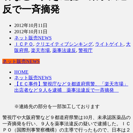
反で一斉摘発
2012年10月11日
2012年10月11日
ネット販売NEWS
ＩＣＰＯ
,
クリエイティブシンキング
,
ライトゲイト
,
大
阪府県
,
楽天市場
,
薬事法違反
,
警視庁
ネット販売NEWS
HOME
ネット販売NEWS
【ＥＣ事件】警視庁など９都道府県警、「楽天市場」
出店者など９人を逮捕 薬事法違反で一斉摘発
※連絡先の部分を一部加工しております
警視庁や大阪府警など９都道府県警は10月、未承認医薬品の
一斉摘発を行い、９人を薬事法違反の疑いで逮捕した。ＩＣ
ＰＯ（国際刑事警察機構）の主導で行ったもので、日本は２