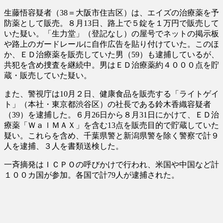
生藤悟容疑者（38＝大阪市住吉区）は、エイズの治療薬を予
防薬として販売。８月13日、路上で５錠を１万円で販売して
いた疑い。「生力堂」（登記なし）の屋号でネットの掲示板
や路上のガードレールに自作広告を貼り付けていた。このほ
か、ＥＤ治療薬を販売していた男（59）も逮捕しているが、
共犯を含め捜査を継続中。男はＥＤ治療薬約４０００点を貯
蔵・販売していた疑い。
また、警視庁は10月２日、健康食品を販売する「ライトゲイ
ト」（本社・東京都渋谷区）の社長である鈴木香織容疑者
（39）を逮捕した。６月26日から８月31日にかけて、ＥＤ治
療薬「ＷａｌＭＡＸ」を含む13点を販売目的で貯蔵していた
疑い。これらを含め、千葉県警と新潟県警を除く警察で計９
人を逮捕、３人を書類送検した。
一斉摘発はＩＣＰＯの呼びかけで行われ、米国や中国など計
１００カ国が参加。各国で計79人が逮捕された。