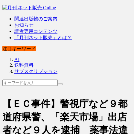
関連出版物のご案内
お知らせ
読者専用コンテンツ
「月刊ネット販売」とは？
注目キーワード
AI
送料無料
サブスクリプション
【ＥＣ事件】警視庁など９都
道府県警、「楽天市場」出店
者など９人を逮捕 薬事法違