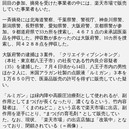
回目の参加。摘発を受けた事業者の中には、楽天市場で販売
していた事業者もいた。
一斉摘発には北海道警察、千葉県警、警視庁、神奈川県警、
新潟県警、長野県警、愛知県警、大阪府警、京都県警が参
加。９都道府県で33カ所を捜索し、４６７１点の未承認医薬
品を押収した。押収数が多かったのは大阪府警。10カ所を捜
索し、同４２８８点を押収した。
大阪府警の逮捕は３案件。「クリエイティブシンキング」
（本社・東京都八王子市）の社長である竹内良介容疑者
（35）を逮捕した。７月４日頃から14日、八王子市内の男性
ほか２人に、米国アラガン社製の点眼液「ルミガン」３本を
１万６５０円で、医薬品販売の許可を得ずに販売していた疑
い。
「ルミガン」は緑内障や高眼圧治療剤として使われるが、副
作用としてまつげが長くなったり、濃くなるという。竹内容
疑者は、「くまのねどこ」という店名で楽天市場に出店。副
作用を逆手にとり、“まつげの育毛剤＂として販売してい
た。なお、現状、「楽天市場」の出店店舗は「改装中」とな
っており、閉鎖されている（＝画像）。