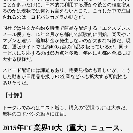
ことが多いだけに、日常的に利用する層が今後どの程度増え
るのかは現状では何とも言えないところ。こうした中で注目
されるのは、ヨドバシカメラの動きだ。
同社では注文から約６時間で商品を配送する「エクスプレス
メール便」を、15年２月から都内で試験的に開始。楽天やア
マゾンと違い、追加料金が発生しないのが大きな特徴だ。現
在、通販サイトでは約400万点の商品を扱っているが、同サ
ービスに対応するのは65万点と多数。年内にも都内全域に拡
大する模様だ。
スピード配送には課題もあり、需要見極めも難しいが、こう
した動きが日用品を扱うEC企業などへも拡大する可能性も
ありそうだ。
【寸評】
トータルでみればコスト増も、購入の“習慣づけ”は大事だ。
無料のヨドバシの動きに注目。
2015年EC業界10大（重大）ニュース、