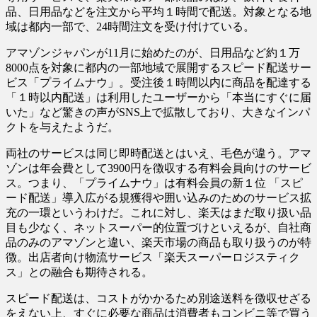
品、日用品などを注文から平均１時間で配送。対象となる地
域は都内一部で、24時間注文を受け付けている。
アマゾンジャパンが11月に始めたのが、日用品など約１万
8000点を対象に都内の一部地域で展開するスピード配送サー
ビス「プライムナウ」。受注後１時間以内に商品を配達する
「１時以内配送」は利用したユーザーから「本当にすぐに届
いた」など驚きの声がSNS上で拡散しており、大きなインパ
クトを与えたようだ。
両社のサービスは同じ即時配送とはいえ、毛色が違う。アマ
ゾンは年会費として3900円を徴収する有料会員向けのサービ
ス。つまり、「プライムナウ」は有料会員の新１位 「スピ
ード配送」導入広がる規獲得や囲い込みのためのサービス拡
充の一環というわけだ。これに対し、楽天はまだ取り扱い品
目も少なく、ネットスーパー的位置づけといえるが、自社商
品のみのアマゾンと違い、楽天市場の商品も取り扱うのが特
徴。出店者向け物流サービス「楽天スーパーロジスティク
ス」との融合も期待される。
スピード配送は、コストがかかるため別途送料を徴収せざる
をえない上、すぐに必要な商品は消費者もコンビニ等で買う