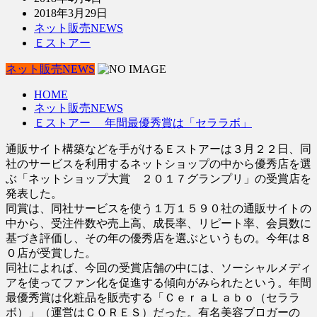
2018年3月29日
ネット販売NEWS
Ｅストアー
ネット販売NEWS
HOME
ネット販売NEWS
Ｅストアー 年間最優秀賞は「セララボ」
通販サイト構築などを手がけるＥストアーは３月２２日、同
社のサービスを利用するネットショップの中から優秀店を選
ぶ「ネットショップ大賞 ２０１７グランプリ」の受賞店を
発表した。
同賞は、同社サービスを使う１万１５９０社の通販サイトの
中から、受注件数や売上高、成長率、リピート率、会員数に
基づき評価し、その年の優秀店を選ぶというもの。今年は８
０店が受賞した。
同社によれば、今回の受賞店舗の中には、ソーシャルメディ
アを使ってファン化を促進する傾向がみられたという。年間
最優秀賞は化粧品を販売する「ＣｅｒａＬａｂｏ（セララ
ボ）」（運営はＣＯＲＥＳ）だった。有名美容ブロガーの