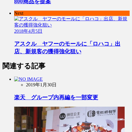
800商品を提案
Next
2018年4月5日
アスクル ヤフーのモールに「ロハコ」出
店、新規客の獲得強化狙い
関連する記事
2019年1月30日
楽天 グループ内再編を一部変更