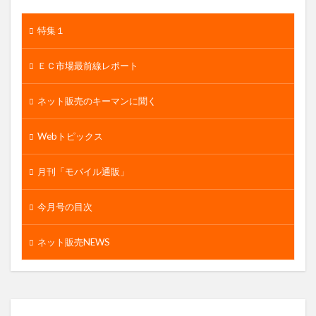
特集１
ＥＣ市場最前線レポート
ネット販売のキーマンに聞く
Webトピックス
月刊「モバイル通販」
今月号の目次
ネット販売NEWS