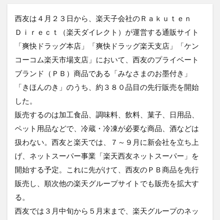
西友は４月２３日から、楽天子会社のＲａｋｕｔｅｎ
Ｄｉｒｅｃｔ（楽天ダイレクト）が運営する通販サイト
「爽快ドラッグ本店」「爽快ドラッグ楽天支店」「ケン
コーコム楽天市場支店」において、西友のプライベート
ブランド（ＰＢ）商品である「みなさまのお墨付き」
「きほんのき」のうち、約３８０品目の先行販売を開始
した。
販売するのは加工食品、調味料、飲料、菓子、日用品、
ペット用品などで、冷蔵・冷凍が必要な商品、酒などは
扱わない。西友と楽天では、７～９月に新会社を立ち上
げ、ネットスーパー事業「楽天西友ネットスーパー」を
開始する予定。これに先がけて、西友のＰＢ商品を先行
販売し、順次他の楽天グループサイトでも販売を拡大す
る。
西友では３月中旬から５月末まで、楽天グループのネッ