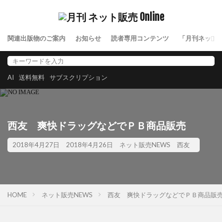
関連出版物のご案内
お知らせ
読者専用コンテンツ
「月刊ネット
AI
送料無料
サブスクリプション
西友 爽快ドラッグなどでＰＢ商品販売
2018年4月27日
2018年4月26日
ネット販売NEWS
西友
HOME
ネット販売NEWS
西友 爽快ドラッグなどでＰＢ商品販