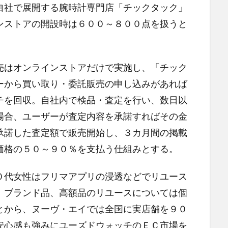
自社で展開する腕時計専門店「チックタック」
ンストアの開設時は６００～８００点を扱うと
売はオンラインストアだけで実施し、「チック
ーから買い取り・委託販売の申し込みがあれば
チを回収。自社内で検品・査定を行い、数日以
場合、ユーザーが査定内容を承諾すればその金
承諾した査定額で販売開始し、３カ月間の掲載
価格の５０～９０％を支払う仕組みとする。
０代女性はフリマアプリの浸透などでリユース
、ブランド品、高額品のリユースについては個
とから、ヌーヴ・エイでは全国に実店舗を９０
安心感も強みにユーズドウォッチのＥＣ市場を