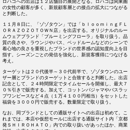
ロハコへの出店は１２店舗目の展開となる。ロハコは関東圏
の女性の顧客が多く、新規顧客層との接点の拡大につながる
と判断した。
１１月８日に、「ゾゾタウン」では「ｂｌｏｏｍｉｎｇＦＬ
ＯＲＡＺＯＺＯＴＯＷＮ店」を出店する。オリジナルのルー
ムウェアブランド「ブルーミングフローラ」を取り扱う。品
質の良さや、ラウンジやバス、ベッドルームなどのシーンで
着心地の良さを重視したブランドの世界感の認知度向上を目
指す。シーズンごとの発信を強化し、新規客獲得につなげる
考え。
ターゲットは２０代後半～３０代前半で、ゾゾタウンのユー
ザー層とブランドのターゲットと合致すると判断した。出店
記念として、２４時間限定でタイムセールを開催し、最大７
０％引きで販売する。加えて、コットンパジャマやバスラッ
プワンピースなど４点（１万４１００円相当）をセットした
福袋を３０００円で販売する。数量限定で取り扱う。
なお、同ブランドとしての通販サイトへの出店は初めて。こ
れまでは、本店や仮想モールに出店する通販サイト内「京都
発ＳＨＩＲＯＨＡＴＯ」内での取り扱いがあったほか、商業