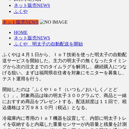
ネット販売NEWS
ふくや
ネット販売NEWS
HOME
ネット販売NEWS
ふくや 明太子の自動配送を開始
ふくやは４月１日から、ＩｏＴ技術を使った明太子の自動配
送サービスを開始した。主力の明太子の無くなったタイミン
グから次の注文までのタイムラグを解消し、継続購入につな
げる狙い。まずは福岡県在住者を対象にモニターを募集し、
テスト運用を行う。
開始したのは「ふくやＩｏＴ（いつも／おいしく／とど
く）」。対象商品は味の明太子３００グラムで、商品と一緒
におすすめ商品をプレゼントする。配送頻度は１１回で、税
込価格は２万９８１０円（税込）となる。
冷蔵庫内に専用のＩｏＴ機器を設置して、内部に明太子トレ
イを収納すると内蔵した重量センサーが内容量と残量を計測