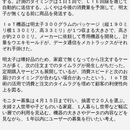
する。計測のタイミングは１日１回で、ＬＴＥ回線を通じて
自動的に送信する。ふくやは今後の消費量を予測して、明太
子が無くなる前に商品を発送する。
ＩｏＴ機器は明太子３００グラムのパッケージ（縦１９０ミ
リ横１３０ミリ、高３３ミリ）が１つ収まる大きさで、高さ
が約２００ミリ。メーカーに依頼して専用機器を開発し、計
量をウエキモールドが、データ通信をメカトラックスがそれ
ぞれ手掛けた。
明太子は嗜好品のため、家庭で無くなってから注文するケー
スが多く、次の注文までのタイムラグが発生しがちだった。
定期購入サービスも展開しているが、消費スピードと次のお
届けのタイミングが合わない場合があったという。ＩｏＴ技
術の活用で消費と注文のタイムラグを埋めて顧客の利便性向
上を図る。
モニター募集は４月１５日まで行い、抽選で２０人を選ぶ。
夫婦２人世帯や子どものいる家庭、１人暮らし世帯など幅広
い層での利用を見込む。機器の大きさやデータの内容などを
見ながら、１年以内にユーザーの募集を行いたい考え。