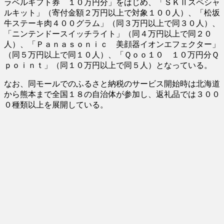
ラベルギフト券 １０万円分」をはじめ、「ＳＫⅡスペシャ
ルキット」（寄付金額２万円以上で対象１００人）、「松坂
牛ステーキ肉４００グラム」（同３万円以上で同３０人）、
「ニンテンドースイッチライト」（同４万円以上で同２０
人）、「Ｐａｎａｓｏｎｉｃ 美顔器イオンエフェクター」
（同５万円以上で同１０人）、「Ｑｏｏ１０ １０万円分Ｑ
ｐｏｉｎｔ」（同１０万円以上で同５人）となっている。
なお、同モールでのふるさと納税のサービス開始時は北海道
から熊本まで全国１８の自治体が参加し、返礼品では３００
０種類以上を展開している。