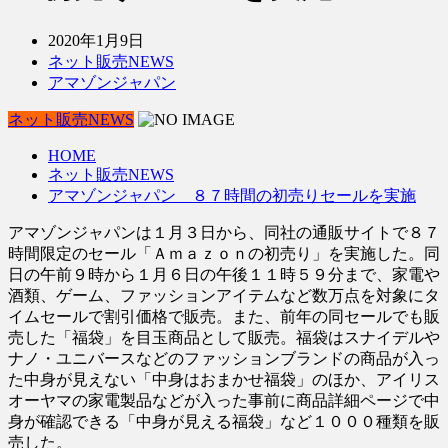
2020年1月9日
ネット販売NEWS
アマゾンジャパン
ネット販売NEWS
HOME
ネット販売NEWS
アマゾンジャパン ８７時間の初売りセールを実施
アマゾンジャパンは１月３日から、同社の通販サイトで８７
時間限定のセール「Ａｍａｚｏｎの初売り」を実施した。同
日の午前９時から１月６日の午後１１時５９分まで、家電や
酒類、ゲーム、ファッションアイテムなど数万点を対象にタ
イムセールで割引価格で販売。また、前年の同セールでも販
売した「福袋」を目玉商品として販売。福袋はスナイデルや
ナノ・ユニバースなどのファッションブランドの商品が入っ
た中身が見えない「中身はおまかせ福袋」のほか、アイリス
オーヤマの家電製品などが入った事前に商品詳細ページで中
身が確認できる「中身が見える福袋」など１０００種類を販
売した。