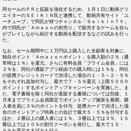
同セールのＰＲと拡販を強化するため、１月１日に動画クリ
エイターのＳＥＩＫＩＮ氏と連携して、動画共有サイト「ユ
ーチューブ」で同氏が持つチャンネル「ＳｅｉｋｉｎＴＶ」
内で同氏が「Ａｍａｏｎの初売り」で販売するゲームを自ら
がプレイしながら紹介する動画を配信するなどの試みを行っ
た。
なお、セール期間中に１万円以上購入した全顧客を対象に、
独自ポイント「Ａｍａｚｏｎポイント」を購入額の２％（通
常時は１％）を還元。さらに有料会員「プライム会員」には
２％を、同社の通販アプリ経由での購入時には１％を、同社
の提携クレジットカードで決済した場合の１・５～２・５％
をそれぞれ追加付与し、最大で７・５％還元（上限５０００
ポイント）するポイントアップキャンペーンを実施した。ま
た、電子書籍を除く同社が直販する書籍については別途、１
月末までプライム会員限定でポイントアップ施策を展開。購
入者全員に３％のポイントを付与、提携カードで決済した場
合のポイントアップ特典との合計で最大５・５％を付与する
ほか、２冊以上の購入者には１％、３冊以上では３％、１５
冊以上では１０％の割引クーポンを発行し、最大で１５・
５％を還元する試みも行う。