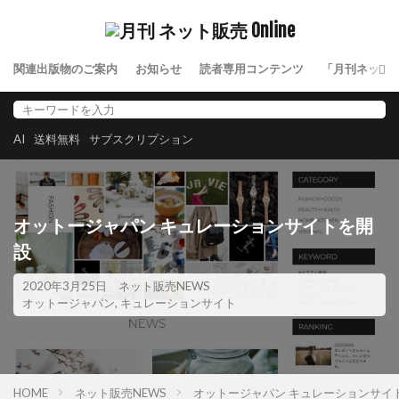
関連出版物のご案内
お知らせ
読者専用コンテンツ
「月刊ネット
AI
送料無料
サブスクリプション
オットージャパン キュレーションサイトを開
設
2020年3月25日
ネット販売NEWS
オットージャパン
,
キュレーションサイト
HOME
ネット販売NEWS
オットージャパン キュレーションサ