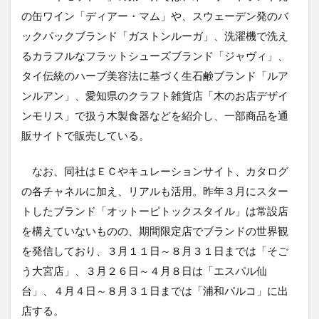
の缶ワイン「ディアー・マム」や、スウェーデン発のバ
ックパックブランド「ガストンルーガ」、洗濯機で洗え
るカラフルなフラットシューズブランド「ジャヴィ」、
タイ伝統のハーブ美容法に基づく生石鹸ブランド「ルア
ンルアン」、愛知県のクラフト雑貨店「木のお店デザイ
ンモリス」で扱う木製食器などを紹介し、一部商品を通
販サイトで販売している。
なお、同社はＥＣやキュレーションサイト、カタログ
の各チャネルに加え、リアルも活用。昨年３月にスター
トしたブランド「オットーピトックスタイル」は常設店
を構えていないものの、期間限定店でブランドの世界観
を発信しており、３月１１日～８月３１日までは「そご
う大宮店」、３月２６日～４月８日は「エスパル仙
台」、４月４日～８月３１日までは「浦和パルコ」に出
店する。