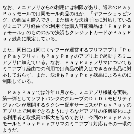
なお、ミニアプリからの利用には制限があり、通常のＰａｙ
Ｐａｙモールでは同モール商品のほか、「ヤフーショッピン
グ」の商品も購入でき、また様々な決済手段に対応している
がミニアプリ経由での利用では購入可能商品は「ＰａｙＰａ
ｙモール」のもののみで決済もクレジットカードかＰａｙＰ
ａｙ残高に限定している。
また、同日には同じくヤフーが運営するフリマアプリ「Ｐａ
ｙＰａｙフリマ」もＰａｙＰａｙのアプリ上で起動するミニ
アプリに加えている。なお、ＰａｙＰａｙフリマについても
ミニアプリ経由での利用では商品の購入はできるが出品に対
応しておらず、また、決済もＰａｙＰａｙ残高によるものに
制限している。
ＰａｙＰａｙでは昨年11月から、ミニアプリ機能を実装。
第一弾としてソフトバンクのグループのＤｉＤｉモビリティ
ジャパンが展開するタクシー配車サービスがＰａｙＰａｙの
アプリ上で利用できるようにするなどアプリの多機能化によ
る利用者と取扱高の拡大を進めており、今回のＰａｙＰａｙ
モールとＰａｙＰａｙフリマのミニアプリ対応もその一環の
ようだ。