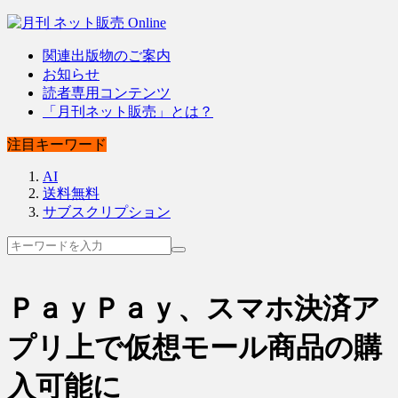
関連出版物のご案内
お知らせ
読者専用コンテンツ
「月刊ネット販売」とは？
注目キーワード
AI
送料無料
サブスクリプション
ＰａｙＰａｙ、スマホ決済ア
プリ上で仮想モール商品の購
入可能に