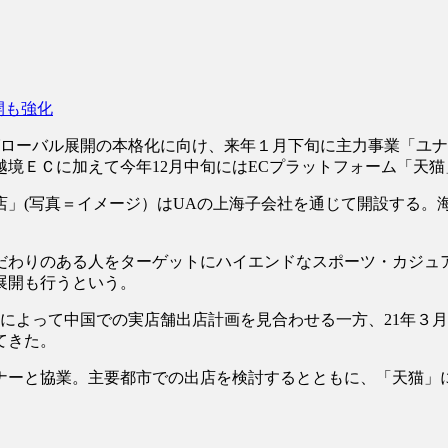
開も強化
ローバル展開の本格化に向け、来年１月下旬に主力事業「ユナ
境ＥＣに加えて今年12月中旬にはECプラットフォーム「天
」(写真＝イメージ）はUAの上海子会社を通じて開設する。
わりのある人をターゲットにハイエンドなスポーツ・カジュ
展開も行うという。
大によって中国での実店舗出店計画を見合わせる一方、21年３
てきた。
ーと協業。主要都市での出店を検討するとともに、「天猫」