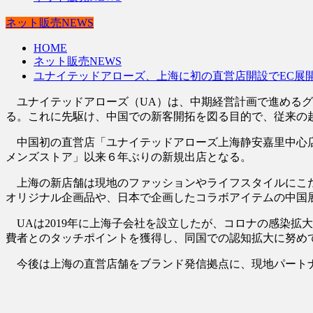
ネット販売NEWS
HOME
ネット販売NEWS
ユナイテッドアローズ、上海に初の直営店開設でEC展
ユナイテッドアローズ（UA）は、中期経営計画で進めるグ
る。これに先駆け、中国での新客開拓を図る目的で、従来の越
中国初の直営店「ユナイテッドアローズ上海静安嘉里中心店
メンズストア」以来６年ぶりの新規出店となる。
上海の新店舗は現地のファッションやライフスタイルにこだ
オリジナル企画品や、日本で企画したコラボアイテムの中国
UAは2019年に上海子会社を設立したが、コロナの感染拡
費者とのタッチポイントを獲得し、同国での認知拡大に努め
今後は上海の直営店舗をブランド発信拠点に、現地パートナ