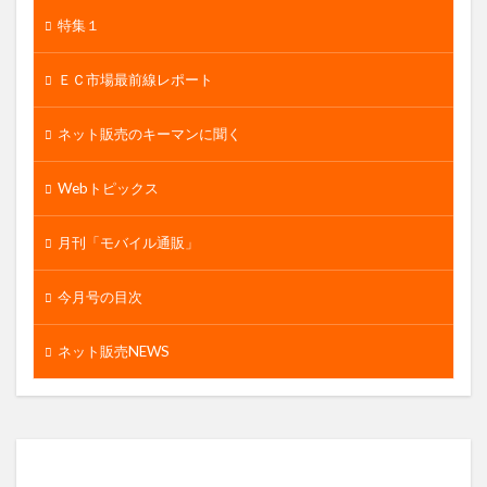
特集１
ＥＣ市場最前線レポート
ネット販売のキーマンに聞く
Webトピックス
月刊「モバイル通販」
今月号の目次
ネット販売NEWS