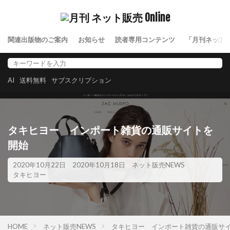
関連出版物のご案内
お知らせ
読者専用コンテンツ
「月刊ネット
AI
送料無料
サブスクリプション
タキヒヨー インポート雑貨の通販サイトを
開始
2020年10月22日
2020年10月18日
ネット販売NEWS
タキヒヨー
HOME
ネット販売NEWS
タキヒヨー インポート雑貨の通販サ