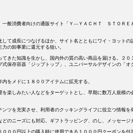
一般消費者向けの通販サイト「Ｙ―ＹＡＣＨＴ ＳＴＯＲＥ
して成長につなげるほか、サイト名とともにワイ・ヨットの
主力の卸事業に還元する狙い。
てきた知識を生かし、国内外の質の高い商品を届ける。２０
プ式保存容器「ジップトップ」、ユニバーサルデザインの「オ
年内をメドに１８００アイテムに拡充する。
を楽しみたい人などをターゲットとし、早期に数万人規模の
ンツを充実させ、利用者のクッキングライフに役立つ情報を
どのニーズにも対応。ギフトラッピング、のし、メッセージ
０００円以上の購入時に使用できる１０００円クーポンを付