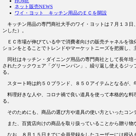
HOME
ネット販売NEWS
ワイ・ヨット キッチン用品のＥＣを開設
キッチン用品の専門商社大手のワイ・ヨットは７月１３日、
ンした）。
ＥＣ市場が伸びている中で消費者向けの販売チャネルを強化
ションをとることでトレンドやマーケットニーズを把握し、
同社はキッチン・ダイニング用品の専門商社として長年培っ
されたクックウェア「グリーンパン」、繰り返し使えるジッ
る。
スタート時は約５０ブランド、８５０アイテムとなるが、
料理好きな人や、コロナ禍で良い道具を使って本格的な料理
る。
そのためにも、商品の選び方や道具の使い方といったコンテ
また、百貨店向けの商品を取り扱っていることから贈り物な
なお、８月１５日までに会員登録をしたユーザーには税込６