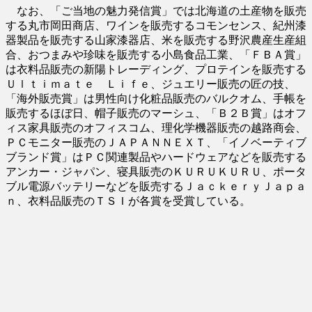
なお、「ご当地の魅力発信賞」では北海道の土産物を販売
する丸市岡田商店、ワインを販売するコモンセンス、紀州漆
器製品を販売する山家漆器店、米を販売する野沢農産生産組
合、おつまみや珍味を販売する小島食品工業、「ＦＢＡ賞」
は衣料品販売の新陽トレーディング、プロテインを販売する
Ｕｌｔｉｍａｔｅ Ｌｉｆｅ、ジュエリー販売の匠の技、
「海外販売賞」は男性向け化粧品販売のバルクオム、手帳を
販売するほぼ日、帽子販売のマーシュ、「Ｂ２Ｂ賞」はオフ
ィス家具販売のオフィスコム、理化学機器販売の越路商会、
ＰＣモニター販売のＪＡＰＡＮＮＥＸＴ、「イノベーティブ
ブランド賞」はＰＣ関連製品やハードウェアなどを販売する
アンカー・ジャパン、寝具販売のＫＵＲＵＫＵＲＵ、ポータ
ブル電源バッテリーなどを販売するＪａｃｋｅｒｙＪａｐａ
ｎ、衣料品販売のＴＳＩが各賞を受賞している。