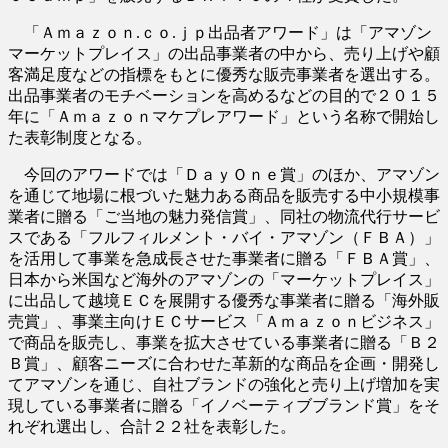
「Ａｍａｚｏｎ.ｃｏ.ｊｐ出品者アワード」は「アマゾン
マーケットプレイス」の出品事業者の中から、売り上げや顧
客満足度などの指標をもとに優秀な販売事業者を選出する。
出品事業者のモチベーションを高めるなどの目的で２０１５
年に「Ａｍａｚｏｎマケプレアワード」という名称で開始し
た表彰制度となる。
今回のアワードでは「ＤａｙＯｎｅ賞」のほか、アマゾン
を通じて地場に根づいた魅力ある商品を販売する中小規模事
業者に贈る「ご当地の魅力発信賞」、同社の物流代行サービ
スである「フルフィルメント・バイ・アマゾン（ＦＢＡ）」
を活用して事業を急成長させた事業者に贈る「ＦＢＡ賞」、
日本から米国など海外のアマゾンの「マーケットプレイス」
に出品して越境ＥＣを展開する優秀な事業者に贈る「海外販
売賞」、事業主向けＥＣサービス「Ａｍａｚｏｎビジネス」
で商品を販売し、事業を拡大させている事業者に贈る「Ｂ２
Ｂ賞」、顧客ニーズに合わせた革新的な商品を企画・開発し
てアマゾンを通じ、自社ブランドの強化と売り上げ増加を実
現している事業者に贈る「イノベーティブブランド賞」をそ
れぞれ選出し、合計２２社を表彰した。