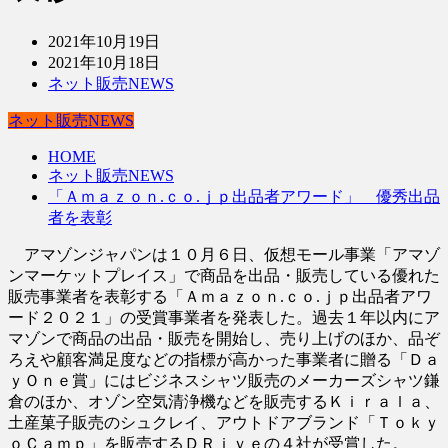
2021年10月19日
2021年10月18日
ネット販売NEWS
ネット販売NEWS
HOME
ネット販売NEWS
「Ａｍａｚｏｎ.ｃｏ.ｊｐ出品者アワード」 優秀出品
者を表彰
アマゾンジャパンは１０月６日、仮想モール事業「アマゾ
ンマーケットプレイス」で商品を出品・販売している優れた
販売事業者を表彰する「Ａｍａｚｏｎ.ｃｏ.ｊｐ出品者アワ
ード２０２１」の受賞事業者を発表した。過去１年以内にア
マゾンで商品の出品・販売を開始し、売り上げのほか、品ぞ
ろえや顧客満足度などの指標が高かった事業者に贈る「Ｄａ
ｙＯｎｅ賞」にはビジネスシャツ販売のメーカーズシャツ鎌
倉のほか、オゾン空気清浄機などを販売するＫｉｒａｌａ、
土産菓子販売のシュクレイ、アウトドアブランド「Ｔｏｋｙ
ｏＣａｍｐ」を販売するＤＲｉｖｅの４社が受賞した。