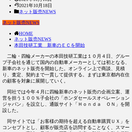
2021年10月18日
ネット販売NEWS
ネット販売NEWS
HOME
ネット販売NEWS
本田技研工業 新車のＥＣを開始
二輪・四輪メーカーの本田技研工業は１０月４日、グルー
プ子会社を通じて国内の自動車メーカーとしては初となる、
新車のネット販売を開始した。オンライン上で商談、見積
り、査定、契約まで一貫して提供する。まずは東京都内在住
の顧客を対象に展開していく。
同社では今年４月に四輪新車のネット販売の企画立案、運
営を担う１００％子会社の「ホンダセールスオペレーション
ジャパン」を設立し、通販サイト「Ｈｏｎｄａ ＯＮ」を開
設した。
同サイトでは「お客様の期待を超える自動車購買ＵＸ」を
コンセプトとし、顧客が販売店を訪問することなく、スマー