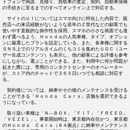
トフォンで商談、見積り、買取車の査定、契約、自動車保険
の手続きに至るまでのすべてオンライン上で対応する。
サイトのＵＩについてはスマホ向けに特化した内容で、販
売店への来店経験がないような若年のＺ世代などの顧客でも
使いやす直観的な操作性を採用。スマホの小さな画面でも迷
わず選べるよう、Ｈｏｎｄａの人気車種、タイプ、オプショ
ンに厳選したプランを設定している。また、各車種に関する
ＳＮＳ上でのリアルタイムのくちコミを集めたＵＧＣ（ユー
ザー生成コンテンツ）も表示し、他の顧客による評価も参考
にしながら、選ぶことができる。また、利用中に何か問題が
起きた際には、専用のコンタクトセンターのオペレーター
が、ストア内のチャットで３６５日いつでも相談に対応す
る。
契約後については、納車やその後のメンテナンスを受ける
ことができる「Ｈｏｎｄａ Ｃａｒｓ」店舗を選択できるよ
うになっている。
取り扱い車種は「Ｎ―ＢＯＸ」「ＦＩＴ」「ＦＲＥＥＤ」
「ＶＥＺＥＬ」。事業開始時は、東京都内在住かつ、東京都
のＨｏｎｄａ Ｃａｒｓ（８４拠点）に納車やメンテナンス