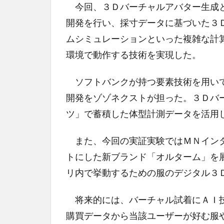
今回、３Ｄバーチャルアバター生成と
開発を行い、採寸データに基づいた３
ムシミュレーションといった複雑な計
環境で動作する技術を実現した。
ソフトバンクが持つ要素技術を用いて
開発をゾゾネクストが担った。３Ｄバ
ツ」で蓄積した体型計測データを活用
また、今回の実証実験ではＭＮインタ
トにした新ブランド「オルターム」を
リ内で挙動するための服のデジタル３
将来的には、バーチャル試着にＡＩ技
購買データから当該ユーザーが好む服