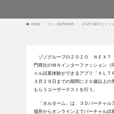
ネット販売NEWS
ZOZO NEXTと
HOME
ゾゾグループのＺＯＺＯ ＮＥＸＴ（
門商社のＭＮインターファッション（
ャル試着体験ができるアプリ「ＡＬＴ
３月２９日までの期間に２０歳以上の
もらうユーザーテストを行う。
「オルターム」は、３Ｄバーチャルア
場所からオンライン上でバーチャル試