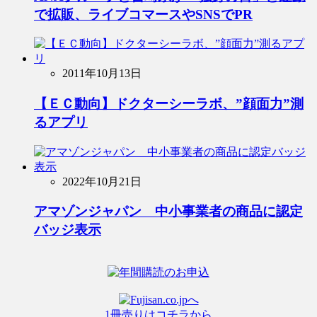
で拡販、ライブコマースやSNSでPR
2011年10月13日
【ＥＣ動向】ドクターシーラボ、”顔面力”測
るアプリ
2022年10月21日
アマゾンジャパン 中小事業者の商品に認定
バッジ表示
1冊売りはコチラから