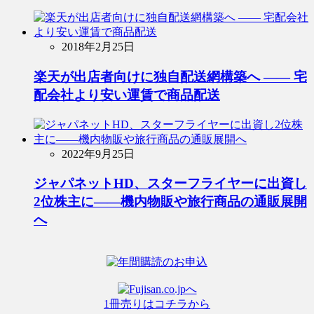
2018年2月25日
楽天が出店者向けに独自配送網構築へ ―― 宅
配会社より安い運賃で商品配送
2022年9月25日
ジャパネットHD、スターフライヤーに出資し
2位株主に――機内物販や旅行商品の通販展開
へ
1冊売りはコチラから