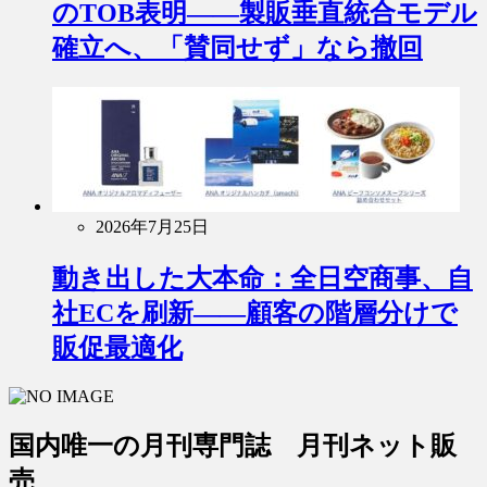
のTOB表明――製販垂直統合モデル
確立へ、「賛同せず」なら撤回
2026年7月25日
動き出した大本命：全日空商事、自
社ECを刷新――顧客の階層分けで
販促最適化
国内唯一の月刊専門誌 月刊ネット販
売