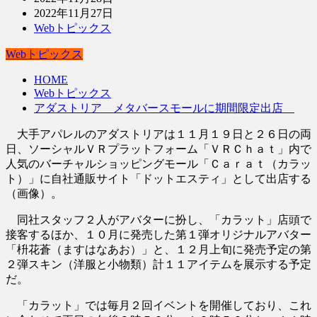
2022年11月27日
Webトピックス
Webトピックス
HOME
Webトピックス
アダストリア メタバースモールに期間限定出店
大手アパレルのアダストリアは１１月１９日と２６日の両
日、ソーシャルＶＲプラットフォーム「ＶＲＣｈａｔ」内で
人気のバーチャルショッピングモール「Ｃａｒａｔ（カラッ
ト）」に自社通販サイト「ドットエスティ」として出店する
（画像）。
同社スタッフ２人がアバターに扮し、「カラット」店頭で
接客するほか、１０月に発売した第１弾オリジナルアバター
「枡花蒼（ますはなあお）」と、１２月上旬に発売予定の第
２弾スキン（洋服と小物類）計１１アイテムを展示する予定
だ。
「カラット」では毎月２回イベントを開催しており、これ