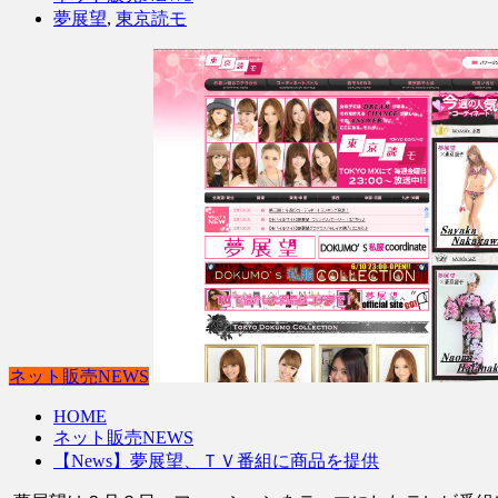
夢展望
,
東京読モ
ネット販売NEWS
HOME
ネット販売NEWS
【News】夢展望、ＴＶ番組に商品を提供