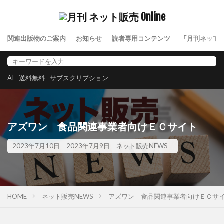
関連出版物のご案内
お知らせ
読者専用コンテンツ
「月刊ネット
AI
送料無料
サブスクリプション
アズワン 食品関連事業者向けＥＣサイト
2023年7月10日
2023年7月9日
ネット販売NEWS
HOME
ネット販売NEWS
アズワン 食品関連事業者向けＥＣサ