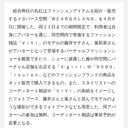
総合商社の丸紅はファッションアイテムを紹介・販売
するメタバース空間「ＷＥＡＲＧＯＬＡＮＤ」を４月６
日に開催した。同２１日までの期間限定で、利用者は自
身にアバターを通じ、同空間内で実施するファッション
雑誌「ＶｉＶｉ」のモデルの藤井サチさん、嵐莉菜さん
がアバターとなって登場するバーチャルファッションシ
ョーを鑑賞できたり、ショーに披露した服や同空間にバ
ーチャル店舗を出店する「Ｘ‐ｇｉｒｌ」や「９０９０」
「ｌｏｕｒｅｎ」などのファッションブランドの商品を
ネット販売で購入できるもの。また、スタイリストへの
コーディネート相談や「ＶｉＶｉ」の表紙をイメージし
たフォトブース、藤井さんと嵐さんと並んでモデルのよ
うな撮影ができるフォトブースなども用意した。同アバ
ターへの参加は無料。コーディネート相談は事前予約が
必要となる。