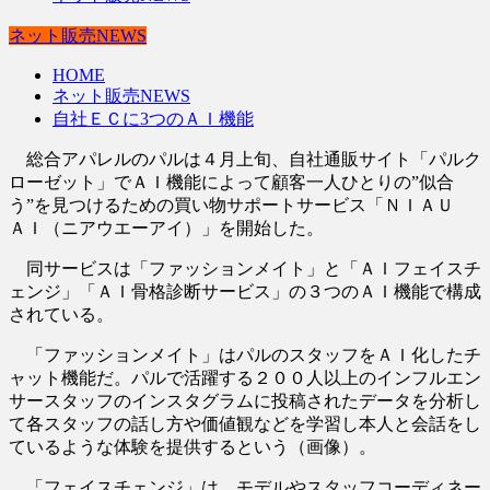
ネット販売NEWS
HOME
ネット販売NEWS
自社ＥＣに3つのＡＩ機能
総合アパレルのパルは４月上旬、自社通販サイト「パルク
ローゼット」でＡＩ機能によって顧客一人ひとりの”似合
う”を見つけるための買い物サポートサービス「ＮＩＡＵ
ＡＩ（ニアウエーアイ）」を開始した。
同サービスは「ファッションメイト」と「ＡＩフェイスチ
ェンジ」「ＡＩ骨格診断サービス」の３つのＡＩ機能で構成
されている。
「ファッションメイト」はパルのスタッフをＡＩ化したチ
ャット機能だ。パルで活躍する２００人以上のインフルエン
サースタッフのインスタグラムに投稿されたデータを分析し
て各スタッフの話し方や価値観などを学習し本人と会話をし
ているような体験を提供するという（画像）。
「フェイスチェンジ」は、モデルやスタッフコーディネー