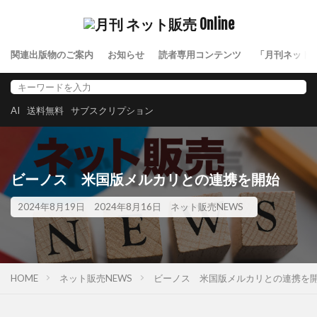
関連出版物のご案内
お知らせ
読者専用コンテンツ
「月刊ネット
AI
送料無料
サブスクリプション
ビーノス 米国版メルカリとの連携を開始
2024年8月19日
2024年8月16日
ネット販売NEWS
HOME
ネット販売NEWS
ビーノス 米国版メルカリとの連携を