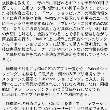
炊飯器を教えて」「母の日に喜ばれるギフトを予算5000円で
探して」「在宅ワーク用の疲れにくい椅子を教えて」といっ
た会話内容に応じて、「ヤフーショッピング」の商品情報を
もとに商品画像や価格、特徴などを提示して利用者のニーズ
に合った商品を提案するほか、「プレゼントにおすすめの家
電」「新生活に必要な家具」など具体化されていない利用者
の要望にも対応し、会話を重ねることで条件を整理しながら
商品提案を行う。ChatGPT上に掲示した商品ページのリンク
から「ヤフーショッピング」に誘導して購入を促す流れ。今
後は商品情報に加え、クーポンやポイントなどの情報も提案
して価格や条件を含めた最適な意思決定を支援していきたい
考え。
同機能の利用にはChatGPTのアプリ一覧から「Yahoo! ショ
ッピング」を検索して選択後、初回のみアプリ連携を行い、
メッセージの冒頭で「＠Yahoo! ショッピング」と入力、質
問することで商品が提案されるようになる流れ。なお、同機
能は「ヤフーショッピング」の会員登録を行わなくても
ChatGPT上でアプリ連携を行うことで利用できる。
同機能への対応により、ChatGPTを通じて、「ヤフーショ
ッピング」を利用していないユーザーにも商品提案できるよ