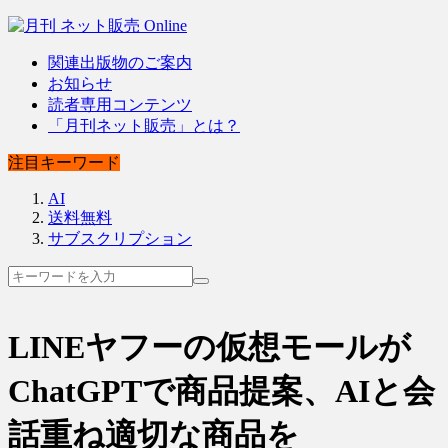
関連出版物のご案内
お知らせ
読者専用コンテンツ
「月刊ネット販売」とは？
注目キーワード
AI
送料無料
サブスクリプション
LINEヤフーの仮想モールが
ChatGPTで商品提案、AIと会
話重ね適切な商品を