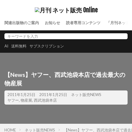
関連出版物のご案内
お知らせ
読者専用コンテンツ
「月刊ネット
AI
送料無料
サブスクリプション
【News】ヤフー、西武池袋本店で過去最大の
物産展
2011年1月25日
2011年1月25日
ネット販売NEWS
ヤフー
,
物産展
,
西武池袋本店
HOME
ネット販売NEWS
【News】ヤフー、西武池袋本店で過