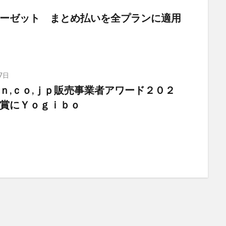
日
ーゼット まとめ払いを全プランに適用
7日
ｎ,ｃｏ,ｊｐ販売事業者アワード２０２
賞にＹｏｇｉｂｏ