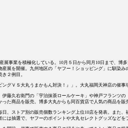
産展事業を積極化している。10月５日から同月10日まで、博
物産展を開催。九州地区の「ヤフー！ショッピング」に馴染み
続き２例目。
ピングＶＳ大丸うまかもん対決！』」。大丸福岡天神店の催事場
店。伊藤久右衛門の「宇治抹茶ロールケーキ」や神戸フランツ
かった商品を販売。博多大丸からも同百貨店で人気の商品を販
毎日、ストア別の販売個数ランキング上位10店を発表。また、
者には抽選で、ヤフーのポイントや大丸セレクトグッズなどを