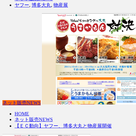
ヤフー
,
博多大丸
,
物産展
ネット販売NEWS
HOME
ネット販売NEWS
【ＥＣ動向】ヤフー、博多大丸と物産展開催