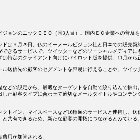
ビジョンのニックＣＥＯ（同3人目）。国内ＥＣ企業への普及
ッドは９月29日、仏のイーメールビジョン社と日本での販売契
ができるサービスで、ツイッターなどのソーシャルメディアに
ずは特定のクライアント向けにパイロット版を提供。11月から
ール送信先の顧客のセグメントを容易に行えることや、ツイッ
歴などの設定から、最適なターゲットを自動で絞り込んで抽出
出した顧客タイプに合わせて適切なメールタイトルやコンテン
ンクトイン、マイスペースなど16種類のサービスと連携し、送
）と共有できるため、新たな顧客の開拓につながるとみている
期費用が加算される。