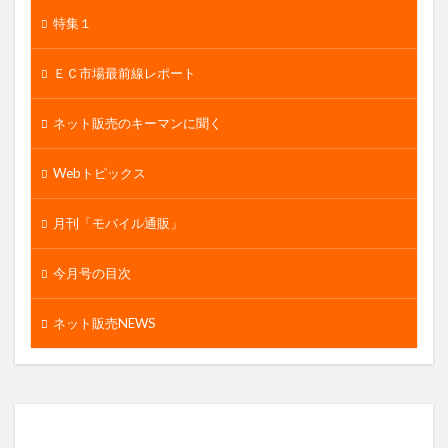
特集１
ＥＣ市場最前線レポート
ネット販売のキーマンに聞く
Webトピックス
月刊「モバイル通販」
今月号の目次
ネット販売NEWS