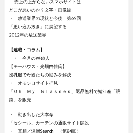
売上の上がらないスマホサイトは
どこが悪いのか？文字・画像編
・ 放送業界の現状と今後 第69回
「思い込み抜き」に展望する
2012年の放送業界
【連載・コラム】
・ 今月のWeb人
【モーハウス・光畑由佳氏】
授乳服で母親たちの悩みを解決
・ オモシロサイト拝見
「Ｏｈ Ｍｙ Ｇｌａｓｓｅｓ」返品無料で鯖江産「眼
鏡」を販売
・ 動き出した大本命
「セシール」カーテンの通販サイト開設
・ 真相／深層Search （第84回）