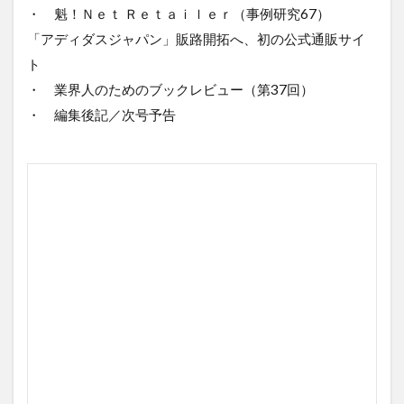
・ 魁！Ｎｅｔ Ｒｅｔａｉｌｅｒ（事例研究67）
「アディダスジャパン」販路開拓へ、初の公式通販サイ
ト
・ 業界人のためのブックレビュー（第37回）
・ 編集後記／次号予告