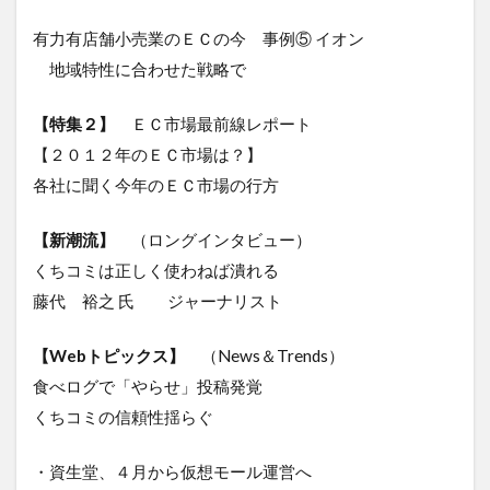
有力有店舗小売業のＥＣの今 事例⑤ イオン
地域特性に合わせた戦略で
【特集２】
ＥＣ市場最前線レポート
【２０１２年のＥＣ市場は？】
各社に聞く今年のＥＣ市場の行方
【新潮流】
（ロングインタビュー）
くちコミは正しく使わねば潰れる
藤代 裕之 氏 ジャーナリスト
【Webトピックス】
（News＆Trends）
食べログで「やらせ」投稿発覚
くちコミの信頼性揺らぐ
・資生堂、４月から仮想モール運営へ