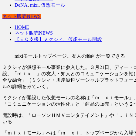
DeNA
,
mixi
,
仮想モール
ネット販売NEWS
HOME
ネット販売NEWS
【ＥＣ支援】ミクシィ、仮想モール開設
mixiモールトップページ。友人の動向が一覧できる
ミクシィが仮想モール事業に参入した。３月21日、ディー
設。「ｍｉｘｉ」の友人・知人とのコミュニケーションを軸
全な融合」（ミクシィ・川岸滋也ソーシャルプラットフォー
ルの詳細をみていく。
ミクシィが開設した仮想モールの名称は「ｍｉｘｉモール」
「コミュニケーションの活性化」と「商品の販売」という２
開設時は、「ローソンＨＭＶエンタテイメント」や「ＪｉＮＳ
いる
「ｍｉｘｉモール」へは「ｍｉｘｉ」トップページから入場