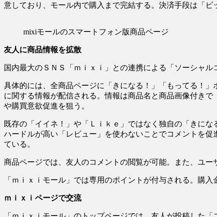
意しており、モール内で購入まで完結する。決済手段は「ビ
mixiモールのスマートフォン版商品ページ
友人に商品情報を拡散
国内最大のＳＮＳ「ｍｉｘｉ」との連携による「ソーシャル
具体的には、全商品ページに「きになる！」「もってる！」
に関する情報が配信される。情報は商品名と商品画像付きで
や購買意欲促進を狙う。
既存の「イイネ！」や「Ｌｉｋｅ」ではなく独自の「きにな
ハードルが高い「レビュー」を使わないことでコメントを促
ている。
商品ページでは、友人のコメントの閲覧が可能。また、ユー
「ｍｉｘｉモール」では専用のポイントが付与される。購入
ｍｉｘｉページで交流
「ｍｉｘｉモール」のトップページでは、友人が投稿した「