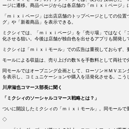
ージに遷移。商品ページからは各店舗の「ｍｉｘｉページ」
「ｍｉｘｉページ」は出店店舗のトップページとしての位置
グ」や「新着商品」を表示できる。
ミクシィでは、「ｍｉｘｉページ」を「売り場」ではなく「
化させる狙い。今後は店舗が独自色を出せるアプリも開発し
ミクシィは「ｍｉｘｉモール」での広告は重視しておらず、
モールによる収益は、売り上げの数％を手数料として両社で
同モールではオープニング企画として、ローソンＨＭＶエン
を表示し、コミュニケーションや購入を活発化させる。こう
川岸滋也コマース部長に聞く
「ミクシィのソーシャルコマース戦略とは？」
ついに開設したミクシィの「ｍｉｘｉモール」。同モールで
◇