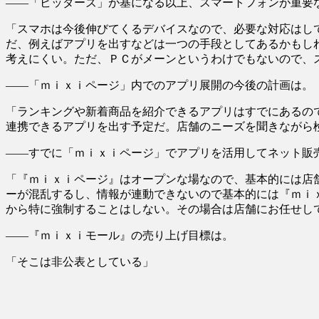
――「ビッダーズ」が基になる以上、スマートフォンが重要
「スマホは今後伸びてくるデバイスなので、必要な対応はし
だ、例えばアプリを出すなどは一つの手段としてあるかもし
考えにくい。ただ、ＰＣがメーンというわけでもないので、
――「ｍｉｘｉページ」内でのアプリ展開の今後の計画は。
「ランキングや新着商品を紹介できるアプリはすでにあるの
連携できるアプリを出す予定だ。店舗のニーズを聞きながら
――すでに「ｍｉｘｉページ」でアプリを活用してネット販
「『ｍｉｘｉページ』はオープンな場なので、基本的には店
ーが混乱するし、情報が連動できないので基本的には『ｍｉ
から特に強制することはしない。その場合は店舗にお任せし
――『ｍｉｘｉモール』の売り上げ目標は。
「そこは非公表としている」