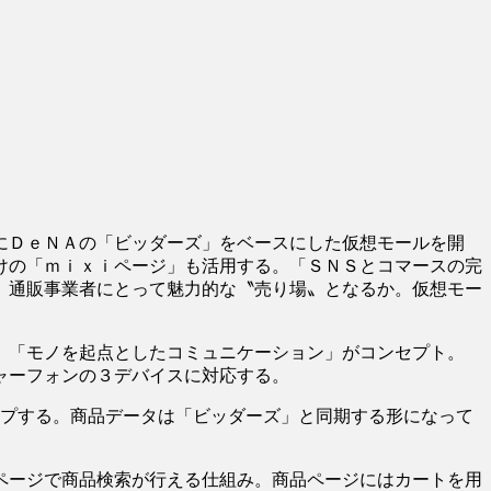
にＤｅＮＡの「ビッダーズ」をベースにした仮想モールを開
けの「ｍｉｘｉページ」も活用する。「ＳＮＳとコマースの完
、通販事業者にとって魅力的な〝売り場〟となるか。仮想モー
、「モノを起点としたコミュニケーション」がコンセプト。
ャーフォンの３デバイスに対応する。
ップする。商品データは「ビッダーズ」と同期する形になって
ページで商品検索が行える仕組み。商品ページにはカートを用