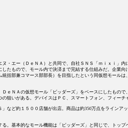
・エヌ・エー（ＤｅＮＡ）と共同で、自社ＳＮＳ「ｍｉｘｉ」内
にしたもので、モール内で決済まで完結する仕組みだ。企業向
ム統括部兼コマース部部長）を目指したという同仮想モールは
。ＤｅＮＡの仮想モール「ビッダーズ」をベースにしたもので
つの狙いがある。デバイスはＰＣ、スマートフォン、フィーチ
」など約１５００店舗が出店。商品は約350万点をラインア
する。基本的なモール機能は「ビッダーズ」と同じで、トップ