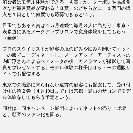
消費者はモデル体験ができる「Ａ賞」か、クーポンや高級食
器など毎月賞品が変わる「Ｂ賞」のどちらかに、１万円の購
入を１口として何度でも応募できるという。
目玉でもあるＡ賞は４カ月連続で毎月３人に当たり、東京・
表参道にあるメークアップサロンで変身体験をしてもらう
（画像）。
プロのスタイリストが顧客の服の好みや悩みを聞いてオット
ーの服でコーディネートし、メークアップ・アーティストの
内匠淳さんによるヘアメークの後、カメラマンが撮影して写
真をプレゼントする。モデル体験の様子はオットーの通販サ
イトでも配信する。
東京での撮影に来られない遠方の顧客にも配慮して、受け付
け中の第２弾（４月10日まで）は京都・烏山のサロンでモデ
ル体験をしてもらう予定という。
同社は、同キャンペーン展開によってネットの売り上げ増
と、顧客のファン化を図る。