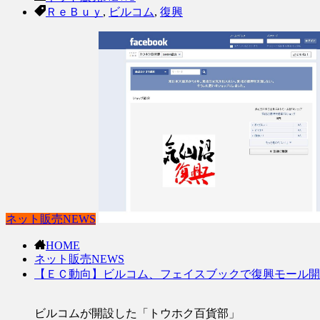
ＲｅＢｕｙ
,
ビルコム
,
復興
ネット販売NEWS
HOME
ネット販売NEWS
【ＥＣ動向】ビルコム、フェイスブックで復興モール開
ビルコムが開設した「トウホク百貨部」