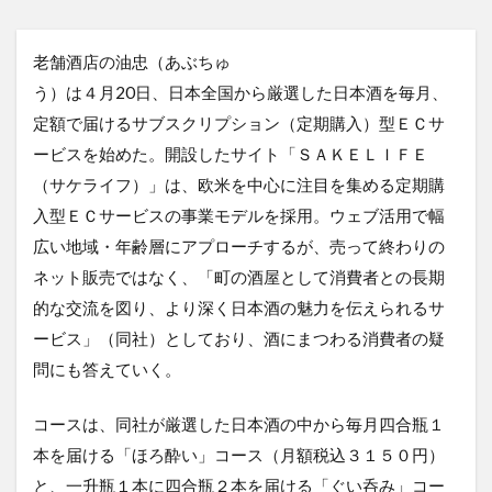
老舗酒店の油忠（あぶちゅ
う）は４月20日、日本全国から厳選した日本酒を毎月、
定額で届けるサブスクリプション（定期購入）型ＥＣサ
ービスを始めた。開設したサイト「ＳＡＫＥＬＩＦＥ
（サケライフ）」は、欧米を中心に注目を集める定期購
入型ＥＣサービスの事業モデルを採用。ウェブ活用で幅
広い地域・年齢層にアプローチするが、売って終わりの
ネット販売ではなく、「町の酒屋として消費者との長期
的な交流を図り、より深く日本酒の魅力を伝えられるサ
ービス」（同社）としており、酒にまつわる消費者の疑
問にも答えていく。
コースは、同社が厳選した日本酒の中から毎月四合瓶１
本を届ける「ほろ酔い」コース（月額税込３１５０円）
と、一升瓶１本に四合瓶２本を届ける「ぐい呑み」コー