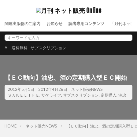
関連出版物のご案内
お知らせ
読者専用コンテンツ
「月刊ネット
AI
送料無料
サブスクリプション
【ＥＣ動向】油忠、酒の定期購入型ＥＣ開始
2012年5月1日
2012年4月26日
ネット販売NEWS
ＳＡＫＥＬＩＦＥ
,
サケライフ
,
サブスクリプション
,
定期購入
,
油忠
HOME
ネット販売NEWS
【ＥＣ動向】油忠、酒の定期購入型Ｅ