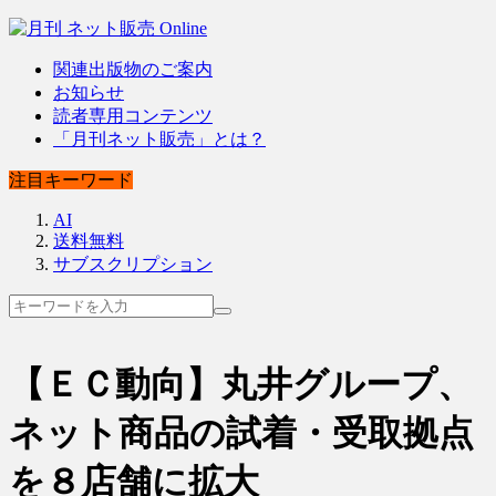
関連出版物のご案内
お知らせ
読者専用コンテンツ
「月刊ネット販売」とは？
注目キーワード
AI
送料無料
サブスクリプション
【ＥＣ動向】丸井グループ、
ネット商品の試着・受取拠点
を８店舗に拡大