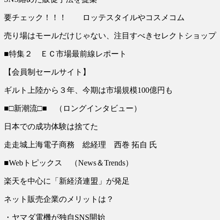
要チェック！！！ ロッテスタイルやコスメコム
売り場はモールだけじゃない、注目すべきセレクトショップ
■特集２ ＥＣ市場最前線レポート
【会員制セールサイト】
ギルト上陸から３年、今期は市場規模100億円も
■□新潮流□■ （ロングインタビュー）
日本での成功体験は捨てた
走走城上海電子商務 総経理 西巻 拓自 氏
■Webトピックス （News＆Trends）
楽天を中心に「新経済連盟」が発足
ネット販売企業のメリットは？
・ヤマダ電機が独自SNS開始