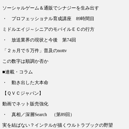
ソーシャルゲーム＆通販でシナジーを生み出す
・ プロフェッショナル育成講座 89時間目
ミドルエイジ～シニアのモバイルＥＣの行方
・ 放送業界の現状と今後 第74回
「２ヵ月で５万件」普及のnottv
この数字は順調か否か
■連載・コラム
・ 動き出した大本命
【ＱＶＣジャパン】
動画でネット販売強化
・ 真相／深層Search （第89回）
実を結ばない？インテルが描くウルトラブックの野望