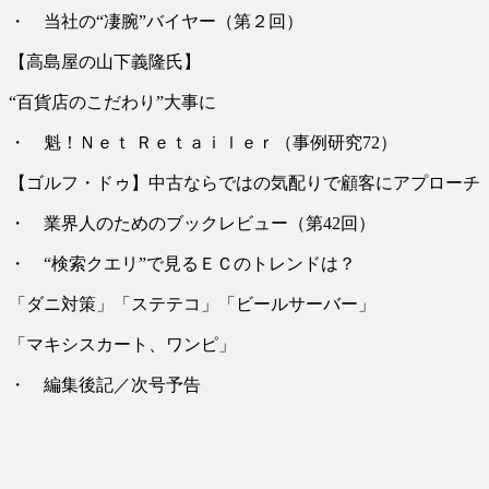
・ 当社の“凄腕”バイヤー（第２回）
【高島屋の山下義隆氏】
“百貨店のこだわり”大事に
・ 魁！Ｎｅｔ Ｒｅｔａｉｌｅｒ（事例研究72）
【ゴルフ・ドゥ】中古ならではの気配りで顧客にアプローチ
・ 業界人のためのブックレビュー（第42回）
・ “検索クエリ”で見るＥＣのトレンドは？
「ダニ対策」「ステテコ」「ビールサーバー」
「マキシスカート、ワンピ」
・ 編集後記／次号予告