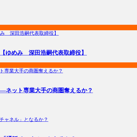
【ゆめみ 深田浩嗣代表取締役】
――ネット専業大手の商圏奪えるか？