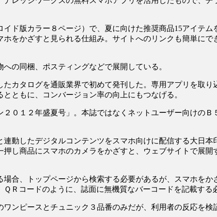
ナレッジワークスの無料スマホアプリを活用したもので、チラ
ロイド版カラー８ページ）で、夏に向けた推奨商品15アイテム
マホをかざすと見られる仕組み。サイトへのリンクも簡単にで
物への同梱、ポスティングなどで展開している。
したカタログを通販業界で初めて発刊した。専用アプリを取り
るとともに、コンバージョン率の向上にもつなげる。
ン２０１２年盛夏号」。本誌ではなくネットユーザー向けのＢ５
と連動したデジタルコンテンツをスマホ向けに配信する大日本
一押し商品にスマホのカメラをかざすと、ウェブサイトで展開
る場合、トップページから検索する必要があるが、スマホをか
。ＱＲコードのように、誌面に無機質なバーコードを記載する
のワンピースとチュニック３品番のみだが、利用者の反応を検