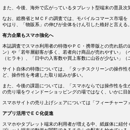
また、今後、海外で広がっているタブレット型端末の普及次
なお、総務省とＭＣＦの調査では、モバイルコマース市場を「
やはり、「物販系」の伸びが全体をけん引した格好と言える
有力企業もスマホ強化へ
本誌調査でスマホ利用者の特徴やＰＣ・携帯版との売れ筋の
ン）や「若年層顧客が多く、若者向け商品が売れやすい」（ベ
（ヒラキ）、「日中の入客数や買上客数に山谷が少ない」（
サイト自体の特徴については、「タッチスクリーンの操作性
ど、操作性を考慮した取り組みが多い。
また、今後の課題については、「スマホならでは操作性を生
の売り場をウィンドーショッピングの場ではなく、いかに目
スマホサイトの売り上げシェアについては「フィーチャーフ
アプリ活用でＥＣ化促進
スマホやタブレット端末の利用者が増える中、紙媒体に紐付