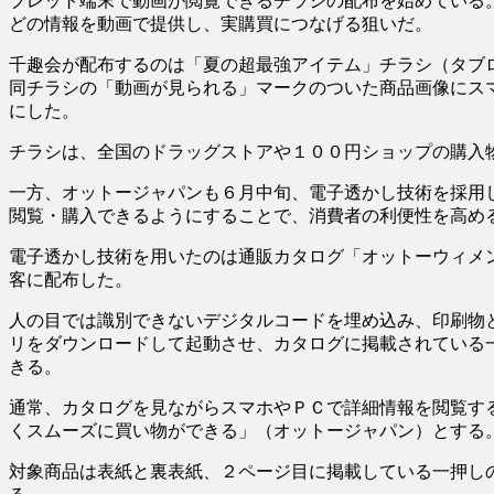
ブレット端末で動画が閲覧できるチラシの配布を始めている。
どの情報を動画で提供し、実購買につなげる狙いだ。
千趣会が配布するのは「夏の超最強アイテム」チラシ（タブ
同チラシの「動画が見られる」マークのついた商品画像にス
にした。
チラシは、全国のドラッグストアや１００円ショップの購入
一方、オットージャパンも６月中旬、電子透かし技術を採用
閲覧・購入できるようにすることで、消費者の利便性を高め
電子透かし技術を用いたのは通販カタログ「オットーウィメ
客に配布した。
人の目では識別できないデジタルコードを埋め込み、印刷物
リをダウンロードして起動させ、カタログに掲載されている
きる。
通常、カタログを見ながらスマホやＰＣで詳細情報を閲覧す
くスムーズに買い物ができる」（オットージャパン）とする
対象商品は表紙と裏表紙、２ページ目に掲載している一押し