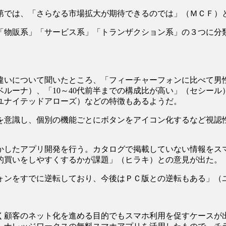
第では、「さらなる市場拡大が期待できるのでは」（ＭＣＦ）
物販系」「サービス系」「トランザクション系」の３つに分類して
。
違いについて聞いたところ、「フィーチャーフォンに比べて男
ルーナ）、「10～40代前半までの構成比が高い」（セシー
ユナイテッドアローズ）などの特徴もあるようだ。
を意識し、個別の機能ごとにボタンをアイコン化するなど視認
かしたアプリ開発を行う。カタログで掲載していない情報をス
的買いをしやすくするかが課題」（ヒラキ）との意見が出た。
ォンをすでに逆転しており、今後はＰＣ版との逆転もある」（
く顧客のネット化を進める目的でもスマホ利用を促すケースが