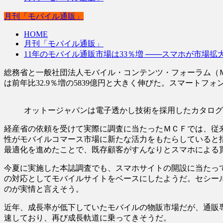
月刊「モバイル通販」
HOME
月刊「モバイル通販」
11年のモバイル通販市場は33％増 ───スマホが市場拡
総務省と一般社団法人モバイル・コンテンツ・フォーラム（Ｍ
は前年比32.9％増の5839億円と大きく伸びた。スマート
オットージャパンは電子透かし技術を採用したカタログ
経産省の依頼を受けて実際に調査に当たったＭＣＦでは、従
性がモバイルコマース市場に新たな活力をもたらしていると
最適化を進めたことで、既存顧客がすんなりとスマホによる
今夏に実施した本誌調査でも、スマホサイトの開設に当たっ
の対応としてモバイルサイトをベースにしたようだ。セシー
のが実情と言えそう。
近年、成長率が低下していたモバイルの物販市場だが、通販
速しており、再び成長軌道に乗ってきそうだ。