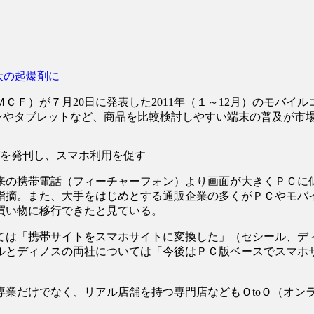
大の起爆剤に
ＣＦ）が７月20日に発表した2011年（１～12月）のモバイ
フォンやタブレットなど、商品を比較検討しやすい端末の普及が
を発刊し、スマホ利用を促す
来の携帯電話（フィーチャーフォン）より画面が大きくＰＣに
指摘。また、大手をはじめとする通販企業の多くがＰＣやモバ
買い物に移行できたと見ている。
ては「携帯サイトをスマホサイトに変換した」（セシール、デ
ルとディノスの両社については「今後はＰＣ版ベースでスマホ
専業だけでなく、リアル店舗を持つ専門店などもＯtoＯ（オン