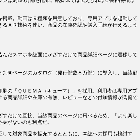
シは約195万部を配布。紙媒体では伝えきれない商品特徴な
を掲載。動画は９種類を用意しており、専用アプリを起動して
きるＡＲ技術を使い、商品の在庫確認や購入手続が行えるよう
込んだスマホを誌面にかざすだけで商品詳細ページに遷移して
判60ページのカタログ（発行部数８万部）に導入し、当該顧
印刷の「ＱＵＥＭＡ（キューマ）」を採用。利用者は専用アプ
する商品詳細や在庫の有無、レビューなどの付加情報が閲覧で
ざすだけで直接、当該商品のページに飛べるため、「より楽し
必要がないのも利点だ。
証して対象商品を拡充するとともに、本誌への採用も検討す