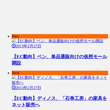
Prev
2013年2月27日
【EC動向】ペン、単品通販向けの仮想モール
開設
Next
2013年2月27日
【EC動向】ディノス、「石巻工房」の家具を
ネット販売へ