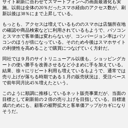
サイト刷新に合わせてスマートフォンへの画面最適化も実
施。以前は全体の20％だったスマホ経由のアクセス数が、刷
新以後は38％にまで上昇している。
もっとも、アクセスは増えているもののスマホは店舗所在地
の確認や商品検索などに利用されているもようで、パソコン
とスマホで客単価は変わらないが、コンバージョン率はパソ
コンのほうが倍になっている。そのため今後はスマホサイト
の利便性を高めることで購買につなげていく方針だ。
同社では９月のサイトリニューアル以後も、ショッピングカ
ートの使い勝手を改善させるなど小まめに手を加えている。
結果、徐々にリピート利用も増えているもようで、通常では
売り上げが落ちる時期である１月の販売状況は、受注ベース
で前年同月比45％増えたという。
このように順調に推移しているネット販売事業だが、当面の
目標として刷新前の２倍の売り上げを目指している。目標達
成のためにも、顧客の裾野拡大と客単価アップがカギになり
そうだ。