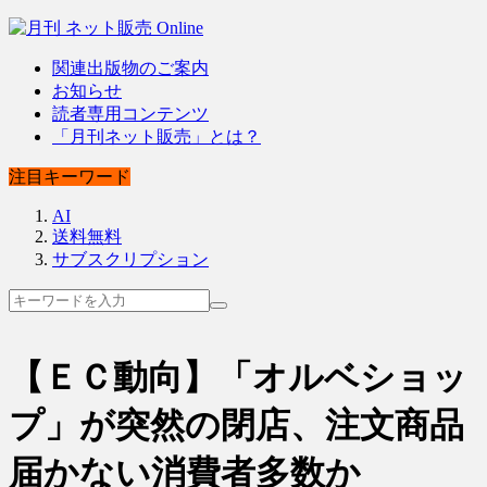
関連出版物のご案内
お知らせ
読者専用コンテンツ
「月刊ネット販売」とは？
注目キーワード
AI
送料無料
サブスクリプション
【ＥＣ動向】「オルベショッ
プ」が突然の閉店、注文商品
届かない消費者多数か