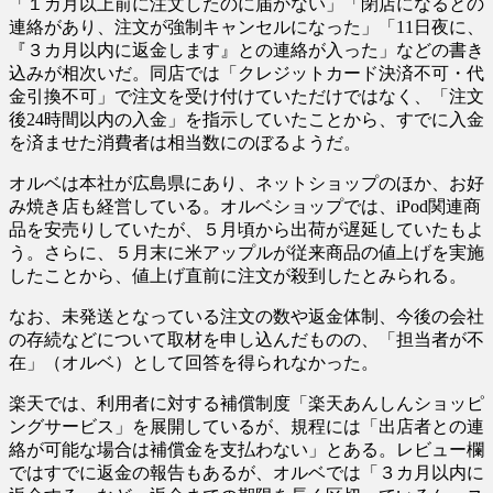
「１カ月以上前に注文したのに届かない」「閉店になるとの
連絡があり、注文が強制キャンセルになった」「11日夜に、
『３カ月以内に返金します』との連絡が入った」などの書き
込みが相次いだ。同店では「クレジットカード決済不可・代
金引換不可」で注文を受け付けていただけではなく、「注文
後24時間以内の入金」を指示していたことから、すでに入金
を済ませた消費者は相当数にのぼるようだ。
オルベは本社が広島県にあり、ネットショップのほか、お好
み焼き店も経営している。オルベショップでは、iPod関連商
品を安売りしていたが、５月頃から出荷が遅延していたもよ
う。さらに、５月末に米アップルが従来商品の値上げを実施
したことから、値上げ直前に注文が殺到したとみられる。
なお、未発送となっている注文の数や返金体制、今後の会社
の存続などについて取材を申し込んだものの、「担当者が不
在」（オルベ）として回答を得られなかった。
楽天では、利用者に対する補償制度「楽天あんしんショッピ
ングサービス」を展開しているが、規程には「出店者との連
絡が可能な場合は補償金を支払わない」とある。レビュー欄
ではすでに返金の報告もあるが、オルベでは「３カ月以内に