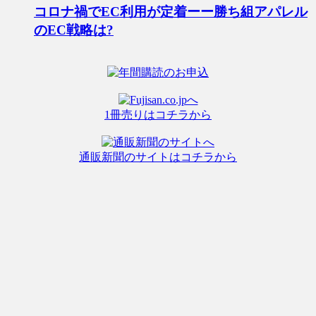
コロナ禍でEC利用が定着ーー勝ち組アパレル
のEC戦略は?
1冊売りはコチラから
通販新聞のサイトはコチラから