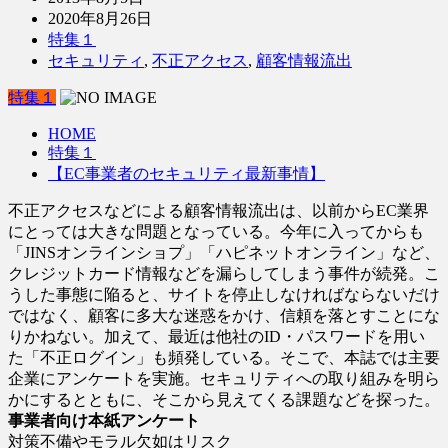
2020年8月26日
特集１
セキュリティ
,
不正アクセス
,
顧客情報流出
特集１
HOME
特集１
【EC事業者のセキュリティ最新事情】
不正アクセスなどによる顧客情報流出は、以前からEC業界
にとっては大きな問題となっている。今年に入ってからも
「JINSオンラインショプ」「ハピネットオンライン」など、
クレジットカード情報などを漏らしてしまう事件が続発。こ
うした事態に陥ると、サイトを停止しなければならないだけ
ではなく、顧客に多大な迷惑をかけ、信頼を落とすことにな
りかねない。加えて、最近は他社のID・パスワードを用い
た「不正ログイン」も頻発している。そこで、本誌では主要
企業にアンケートを実施。セキュリティへの取り組みを明ら
かにするとともに、そこから見えてくる課題などを探った。
事業者向け本紙アンケート
対策不備やモラル欠如はリスク