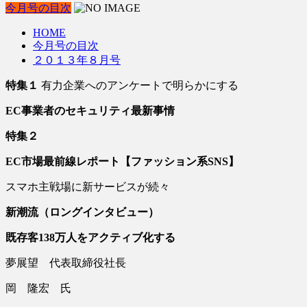
今月号の目次
HOME
今月号の目次
２０１３年８月号
特集１
有力企業へのアンケートで明らかにする
EC
事業者のセキュリティ最新事情
特集２
EC
市場最前線レポート【ファッション系
SNS
】
スマホ主戦場に新サービスが続々
新潮流（ロングインタビュー）
既存客
138
万人をアクティブ化する
夢展望 代表取締役社長
岡 隆宏 氏