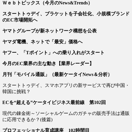
Ｗｅｂトピックス
（今月の
News&Trends
）
スタートトゥデイ、ブラケットを子会社化、
小規模ブランド
のEC市場開拓へ
ヤマトグループが新ネットワーク構想を公表
ヤマダ電機
、ネットで「最安」価格へ
ヤフー、「
T
ポイント」への乗り入れがスタート
今月の
EC
業界の主な動き【業界レーダー】
月刊「モバイル通販」
（最新ケータイNews＆分析）
スタートトゥデイ、スマホアプリの新サービスで再び中国・
韓国に挑戦？
ECを“超える”ケータイビジネス最前線 第102回
現代の錬金術～ソーシャルゲームのガチャの販売手法は通販
に応用できるか？(後篇)
プロフェッショナル育成講座 102時間目