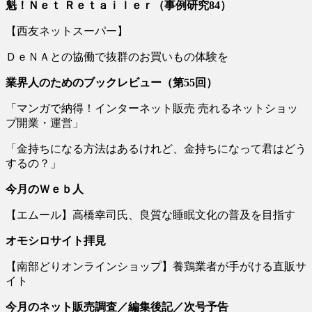
魁！Ｎｅｔ Ｒｅｔａｉｌｅｒ（事例研究84）
【西友ネットスーパー】
ＤｅＮＡとの協働で抜群のお買いもの体験を
業界人のためのブックレビュー（第
55
回）
「マンガで納得！インターネット販売 売れるネットショッ
プ開業・運営」
「金持ちになる方法はあるけれど、金持ちになって君はどう
するの？」
今月のＷｅｂ人
【エムール】高橋幸司氏、良質な睡眠文化の普及を目指す
オモシロサイト拝見
【南部どりオンラインショップ】養鶏業者が手がける直販サ
イト
今月のネット販売調査／編集後記／次号予告